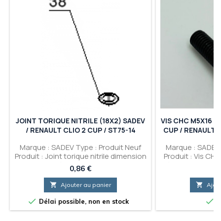
JOINT TORIQUE NITRILE (18X2) SADEV
VIS CHC M5X16 SA
/ RENAULT CLIO 2 CUP / ST75-14
CUP / RENAULT C
Marque : SADEV Type : Produit Neuf
Marque : SADEV 
Produit : Joint torique nitrile dimension
Produit : Vis CHc
: 18x2 - BV séquentielle pour Renault
séquentielle pour
Prix
P
0,86 €
0
Clio 2 CUP (Avec SADEV ST75-14) -
Renault Clio 
Référence : 020133 - Référence
ST75-14) - Réf

Ajouter au panier

Ajou
Renault Sport : 01 00 201 033
Référence Renau
268 Tari


Délai possible, non en stock
E