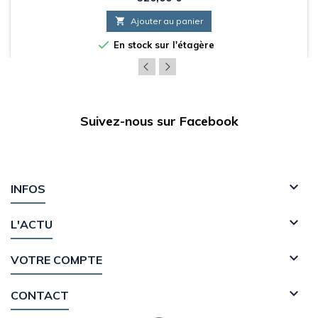
Référence Renault Sport : 01 01 908 001

Ajouter au panier

En stock sur l'étagère
Suivez-nous sur Facebook

INFOS

L'ACTU

VOTRE COMPTE

CONTACT