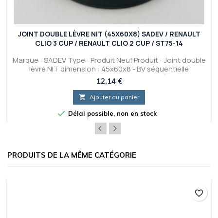
JOINT DOUBLE LÈVRE NIT (45X60X8) SADEV / RENAULT
CLIO 3 CUP / RENAULT CLIO 2 CUP / ST75-14
Marque : SADEV Type : Produit Neuf Produit : Joint double
lèvre NIT dimension : 45x60x8 - BV séquentielle
pour Renault Clio 3 CUP / Renault Clio 2 CUP (Avec SADEV
Prix
12,14 €
ST75-14) - Référence : 0205044 - Référence Renault
Sport : 01 00 205 044 Tarif pour 1 joint.

Ajouter au panier

Délai possible, non en stock
PRODUITS DE LA MÊME CATÉGORIE
favorite_border