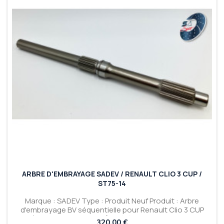
ARBRE D'EMBRAYAGE SADEV / RENAULT CLIO 3 CUP /
ST75-14
Marque : SADEV Type : Produit Neuf Produit : Arbre
d'embrayage BV séquentielle pour Renault Clio 3 CUP
(Avec SADEV ST75-14) - Référence : F1908001 -
Prix
320,00 €