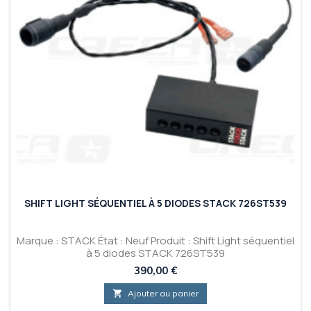
SHIFT LIGHT SÉQUENTIEL À 5 DIODES STACK 726ST539
Marque : STACK État : Neuf Produit : Shift Light séquentiel
à 5 diodes STACK 726ST539
Prix
390,00 €

Ajouter au panier