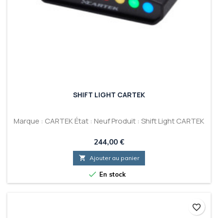
SHIFT LIGHT CARTEK
Marque : CARTEK État : Neuf Produit : Shift Light CARTEK
Prix
244,00 €

Ajouter au panier

En stock
favorite_border