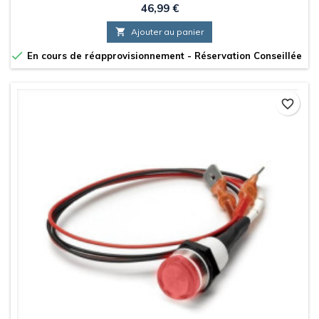
Prix
46,99 €

Ajouter au panier

En cours de réapprovisionnement - Réservation Conseillée
favorite_border