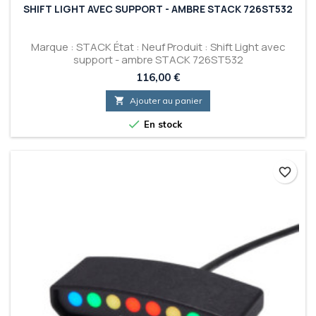
SHIFT LIGHT AVEC SUPPORT - AMBRE STACK 726ST532
Marque : STACK État : Neuf Produit : Shift Light avec
support - ambre STACK 726ST532
Prix
116,00 €

Ajouter au panier

En stock
favorite_border