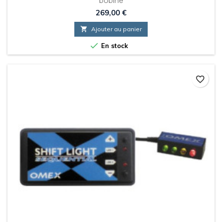
bobine
Prix
269,00 €

Ajouter au panier

En stock
favorite_border