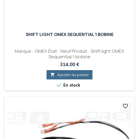
SHIFT LIGHT OMEX SEQUENTIAL 1 BOBINE
Marque : OMEX État : Neuf Produit : Shift light OMEX
Sequential 1 bobine
Prix
314,00 €

Ajouter au panier

En stock
favorite_border