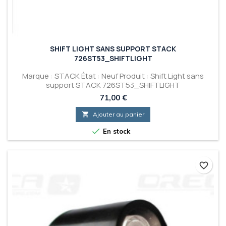
SHIFT LIGHT SANS SUPPORT STACK
726ST53_SHIFTLIGHT
Marque : STACK État : Neuf Produit : Shift Light sans
support STACK 726ST53_SHIFTLIGHT
Prix
71,00 €

Ajouter au panier

En stock
favorite_border