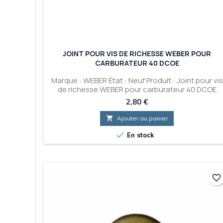
JOINT POUR VIS DE RICHESSE WEBER POUR
CARBURATEUR 40 DCOE
Marque : WEBER État : Neuf Produit : Joint pour vis
de richesse WEBER pour carburateur 40 DCOE
Prix
2,80 €

Ajouter au panier

En stock
favorite_border
favorite_border