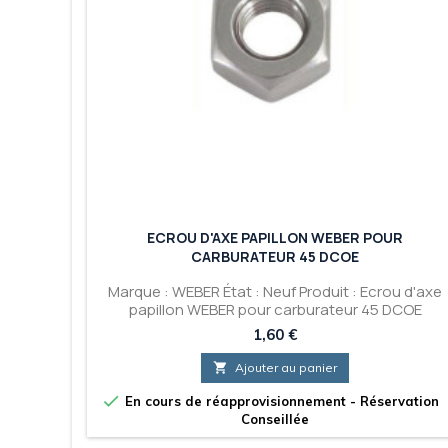
ECROU D'AXE PAPILLON WEBER POUR
CARBURATEUR 45 DCOE
Marque : WEBER État : Neuf Produit : Ecrou d'axe
papillon WEBER pour carburateur 45 DCOE
Prix
1,60 €

Ajouter au panier

En cours de réapprovisionnement - Réservation
Conseillée