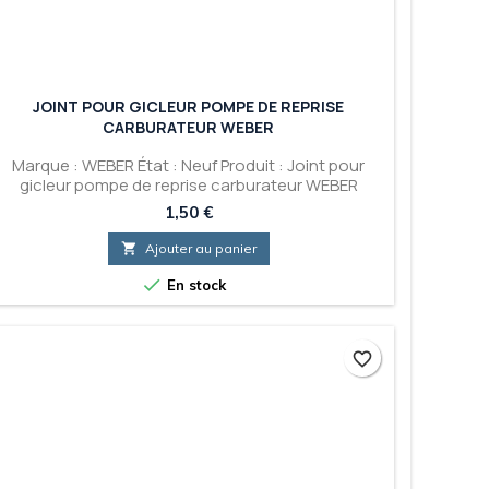
JOINT POUR GICLEUR POMPE DE REPRISE
CARBURATEUR WEBER
Marque : WEBER État : Neuf Produit : Joint pour
gicleur pompe de reprise carburateur WEBER
Prix
1,50 €

Ajouter au panier

En stock
favorite_border
favorite_border