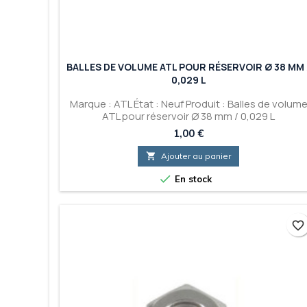
BALLES DE VOLUME ATL POUR RÉSERVOIR Ø 38 MM 
0,029 L
Marque : ATL État : Neuf Produit : Balles de volum
ATL pour réservoir Ø 38 mm / 0,029 L
Prix
1,00 €

Ajouter au panier

En stock
favorite_border
favorite_border