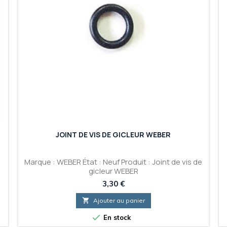
JOINT DE VIS DE GICLEUR WEBER
Marque : WEBER État : Neuf Produit : Joint de vis de
gicleur WEBER
Prix
3,30 €

Ajouter au panier

En stock