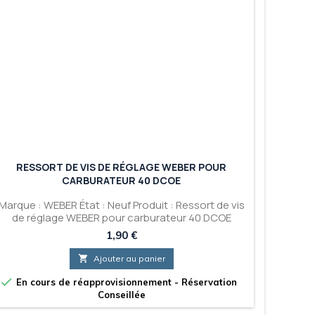
RESSORT DE VIS DE RÉGLAGE WEBER POUR
CARBURATEUR 40 DCOE
Marque : WEBER État : Neuf Produit : Ressort de vis
de réglage WEBER pour carburateur 40 DCOE
Prix
1,90 €

Ajouter au panier

En cours de réapprovisionnement - Réservation
Conseillée