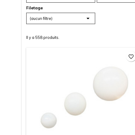
Filetage

(aucun filtre)
Il y a 558 produits.
favorite_border
favorite_border