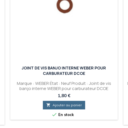
JOINT DE VIS BANJO INTERNE WEBER POUR
CARBURATEUR DCOE
Marque : WEBER État : Neuf Produit : Joint de vis
banjo interne WEBER pour carburateur DCOE
Prix
1,80 €

Ajouter au panier

En stock