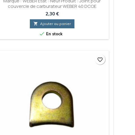
Marque : WEBER État : Neuf Produit : Joint pour
couvercle de carburateur WEBER 40 DCOE
Prix
2,30 €

Ajouter au panier

En stock
favorite_border
favorite_border