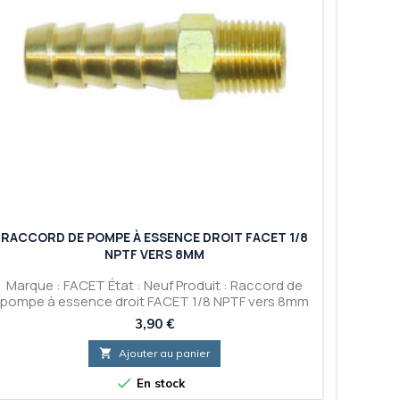
RACCORD DE POMPE À ESSENCE DROIT FACET 1/8
NPTF VERS 8MM
Marque : FACET État : Neuf Produit : Raccord de
pompe à essence droit FACET 1/8 NPTF vers 8mm
Prix
3,90 €

Ajouter au panier

En stock