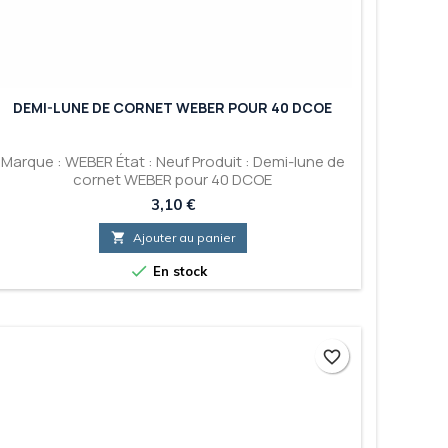
DEMI-LUNE DE CORNET WEBER POUR 40 DCOE
Marque : WEBER État : Neuf Produit : Demi-lune de
cornet WEBER pour 40 DCOE
Prix
3,10 €

Ajouter au panier

En stock
favorite_border
favorite_border