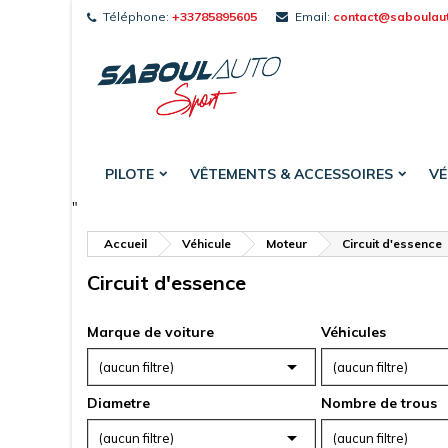
Téléphone:
+33785895605
Email:
contact@saboulau
A
C
(
C
add_circle_outline
((
Vou
Nom
PILOTE
VÊTEMENTS & ACCESSOIRES
VÉ
"
Accueil
Véhicule
Moteur
Circuit d'essence
Circuit d'essence
Marque de voiture
Véhicules

(aucun filtre)
(aucun filtre)
Diametre
Nombre de trous

(aucun filtre)
(aucun filtre)