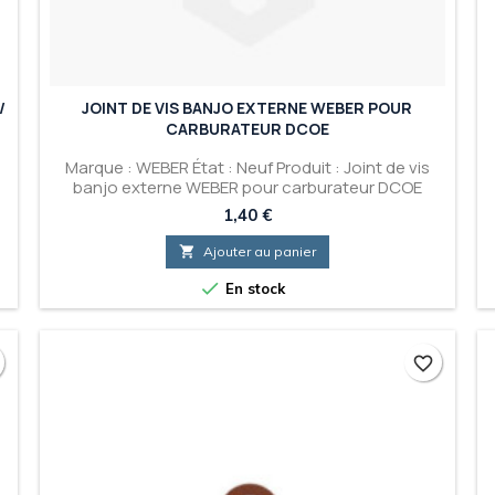
/
JOINT DE VIS BANJO EXTERNE WEBER POUR
CARBURATEUR DCOE
e
Marque : WEBER État : Neuf Produit : Joint de vis
banjo externe WEBER pour carburateur DCOE
Prix
1,40 €

Ajouter au panier

En stock
favorite_border
favorite_border