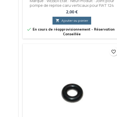
Marque : WEBER État : Neuf Produit : Joint pour
pompe de reprise caru verticaux pour FIAT 124
Prix
2,00 €

Ajouter au panier

En cours de réapprovisionnement - Réservation
Conseillée
favorite_border
favorite_border