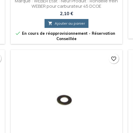
Marque : WEBER État : Neuf Produit : Rondelle frein
WEBER pour carburateur 45 DCOE
Prix
2,10 €

Ajouter au panier

En cours de réapprovisionnement - Réservation
Conseillée
favorite_border
favorite_border