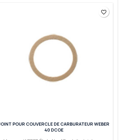
favorite_border
favorite_border
JOINT POUR COUVERCLE DE CARBURATEUR WEBER
40 DCOE