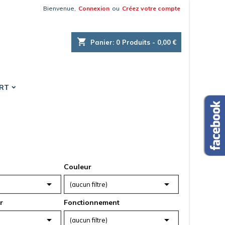
Bienvenue,
Connexion
ou
Créez votre compte
×
×
×
×
shopping_cart
Panier:
0
Produits - 0,00 €
es.
ORT
)
n
s
Couleur


(aucun filtre)
r
Fonctionnement


(aucun filtre)