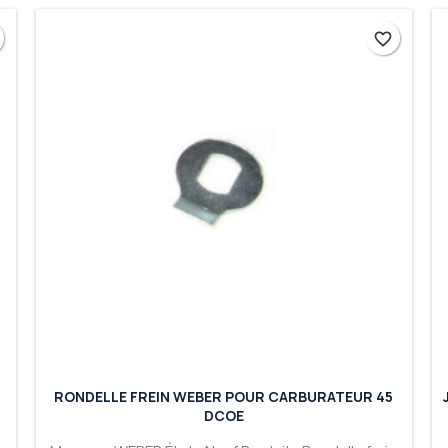
favorite_border
favorite_border
RONDELLE FREIN WEBER POUR CARBURATEUR 45
DCOE