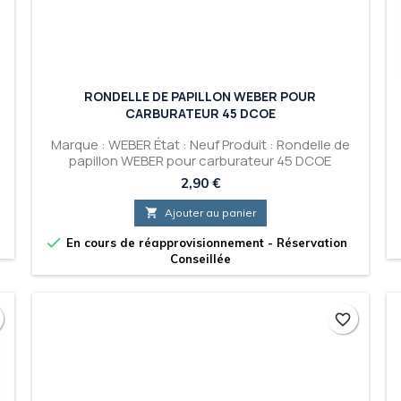
RONDELLE DE PAPILLON WEBER POUR
CARBURATEUR 45 DCOE
Marque : WEBER État : Neuf Produit : Rondelle de
papillon WEBER pour carburateur 45 DCOE
Prix
2,90 €

Ajouter au panier

En cours de réapprovisionnement - Réservation
Conseillée
favorite_border
favorite_border