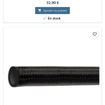
Prix
32,90 €

Ajouter au panier

En stock
favorite_border