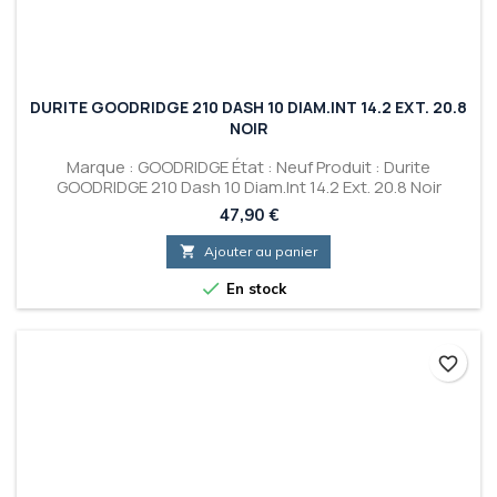
DURITE GOODRIDGE 210 DASH 10 DIAM.INT 14.2 EXT. 20.8
NOIR
Marque : GOODRIDGE État : Neuf Produit : Durite
GOODRIDGE 210 Dash 10 Diam.Int 14.2 Ext. 20.8 Noir
Prix
47,90 €

Ajouter au panier

En stock
favorite_border