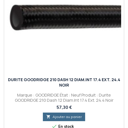
DURITE GOODRIDGE 210 DASH 12 DIAM.INT 17.4 EXT. 24.4
NOIR
Marque : GOODRIDGE État : Neuf Produit : Durite
GOODRIDGE 210 Dash 12 Diam.Int 17.4 Ext. 24.4 Noir
Prix
57,30 €

Ajouter au panier

En stock