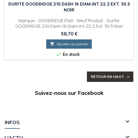
DURITE GOODRIDGE 210 DASH 16 DIAM.INT 22.2 EXT. 30.5
NOIR
Marque : GOODRIDGE État : Neuf Produit : Durite
GOODRIDGE 210 Dash 16 Diam.Int 22.2 Ext. 30.5 Noir
Prix
58,70 €

Ajouter au panier

En stock
RETOUR EN HAUT

Suivez-nous sur Facebook

INFOS

L'ACTU