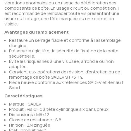
vibrations anormales ou un risque de détérioration des
composants de boîte. En usage circuit ou compétition, il
est recommandé de remplacer toute vis présentant une
usure du filetage, une tête marquée ou une corrosion
visible.
Avantages du remplacement
Restaure un serrage fiable et conforme à l’assemblage
d’origine.
Préserve la rigidité et la sécurité de fixation de la boîte
séquentielle.
Évite les risques liés à une vis usée, arrondie ou non
adaptée.
Convient aux opérations de révision, d’entretien ou de
remontage de boîte SADEV ST75-14.
Pièce neuve conforme aux références SADEV et Renault
Sport.
Caractéristiques
Marque : SADEV
Produit : vis CHc à tête cylindrique six pans creux
Dimensions : M5x12
Classe de résistance : 8.8
Finition : ZN zinguée
État : produit neuf