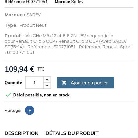
Référence
F00771051
Marque
Sadev
Marque :
SADEV
Type
: Produit Neuf
Produit
: Vis CHc M5x12 cl. 8,8 ZN - BV séquentielle
pour Renault Clio 3 CUP / Renault Clio 2 CUP (Avec SADEV
ST75-14) - Référence : F00771051 - Référence Renault Sport
: 01 00 771 051
109,94 €
TTC
Ajouter au panier

Quantité

Délai possible, non en stock
Partager
DESCRIPTION
DÉTAILS DU PRODUIT