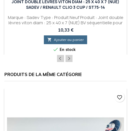
JOINT DOUBLE LÈVRES VITON DIAM : 25 X 40 X 7 (NUE)
SADEV / RENAULT CLIO 3 CUP / ST75-14
Marque : Sadev Type : Produit Neuf Produit : Joint double
lèvres viton diam : 25 x 40 x 7 (NUE) BV séquentielle pour
Renault Clio 3 CUP (Avec SADEV ST75-14) - Référence
Prix
10,33 €
SADEV : 0204008

Ajouter au panier

En stock
PRODUITS DE LA MÊME CATÉGORIE
favorite_border