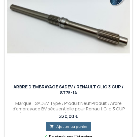
ARBRE D'EMBRAYAGE SADEV / RENAULT CLIO 3 CUP /
ST75-14
Marque : SADEV Type : Produit Neuf Produit : Arbre
d'embrayage BV séquentielle pour Renault Clio 3 CUP
(Avec SADEV ST75-14) - Référence : F1908001 -
Prix
320,00 €
Référence Renault Sport : 01 01 908 001

Ajouter au panier

En stock sur l'étagère