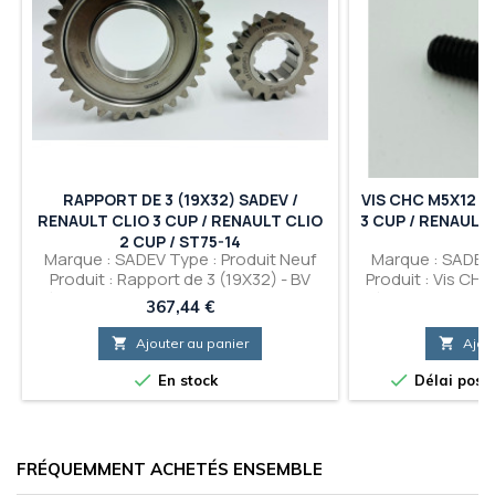
RAPPORT DE 3 (19X32) SADEV /
VIS CHC M5X12 S
RENAULT CLIO 3 CUP / RENAULT CLIO
3 CUP / RENAULT 
2 CUP / ST75-14
Marque : SADEV Type : Produit Neuf
Marque : SADEV 
Produit : Rapport de 3 (19X32) - BV
Produit : Vis CHc
séquentielle pour Renault Clio 3 CUP /
séquentielle pour
Prix
P
367,44 €
0
Renault Clio 2 CUP (Avec SADEV ST75-
Renault Clio 2 C
14) - Référence : C75141932556J -
14) - Référence 

Ajouter au panier

Ajou
Référence Renault Sport : 33 75 141
Renault Sport : 01
932


En stock
Délai possi
FRÉQUEMMENT ACHETÉS ENSEMBLE