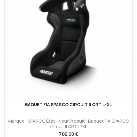
BAQUET FIA SPARCO CIRCUIT II QRT L-XL
Marque : SPARCO État : Neuf Produit : Baquet FIA SPARCO
Circuit II QRT L/XL
Prix
706,00 €