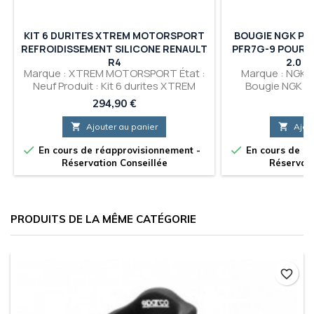
KIT 6 DURITES XTREM MOTORSPORT
BOUGIE NGK PL
REFROIDISSEMENT SILICONE RENAULT
PFR7G-9 POUR 
R4
2.0 T
Marque : XTREM MOTORSPORT État :
Marque : NGK Ét
Neuf Produit : Kit 6 durites XTREM
Bougie NGK Pl
MOTORSPORT refroidissement
PFR7G-9 pour RE
Prix
Pr
294,90 €
26
silicone Renault R4
Tur

Ajouter au panier

Ajou


En cours de réapprovisionnement -
En cours de ré
Réservation Conseillée
Réservati
PRODUITS DE LA MÊME CATÉGORIE
favorite_border