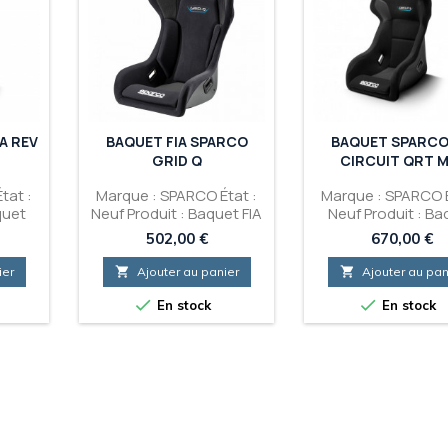
A REV
BAQUET FIA SPARCO
BAQUET SPARCO 
GRID Q
CIRCUIT QRT M
tat :
Marque : SPARCO État :
Marque : SPARCO É
quet
Neuf Produit : Baquet FIA
Neuf Produit : Ba
QRT
SPARCO Grid Q
SPARCO FIA Circui
Prix
Prix
502,00 €
670,00 €
M/L
ier

Ajouter au panier

Ajouter au pan


En stock
En stock