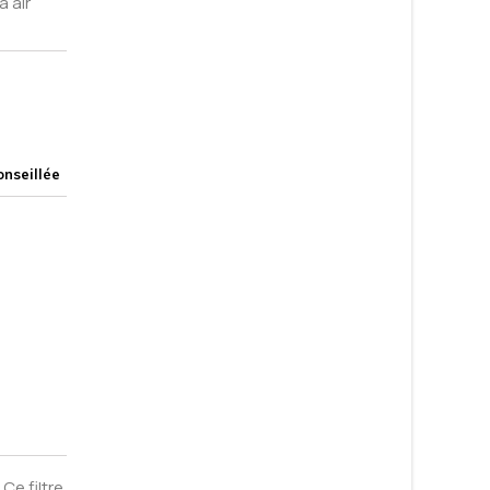
à air
nseillée
Ce filtre