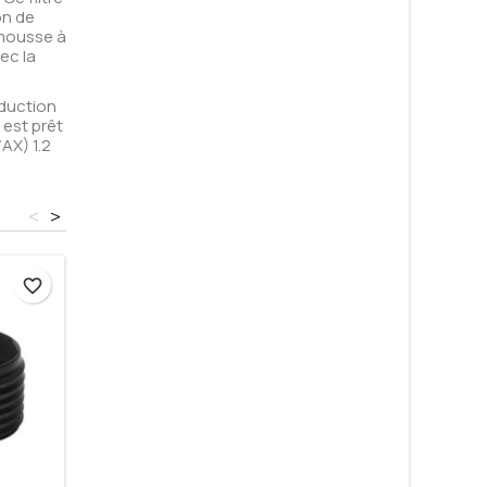
on de
 mousse à
ec la
éduction
 est prêt
AX) 1.2
<
>
favorite_border
favorite_border