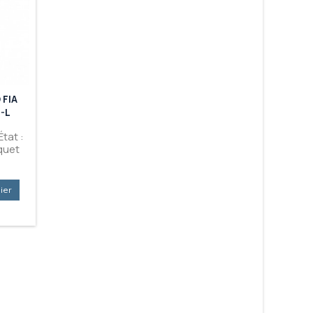
FIA
BAQUET SPARCO FIA PRO
BAQUET FIA SP
-L
2000 QRT
QRT-R
tat :
Marque : SPARCO État :
Marque : SPARCO É
quet
Neuf Produit : Baquet
Neuf Produit : Baqu
t QRT
SPARCO FIA Pro 2000
SPARCO QRT-
Prix
Prix
690,00 €
814,00 €
QRT
ier

Ajouter au panier

Ajouter au pan


En stock
En cours d
réapprovisionnem
Réservation Conse