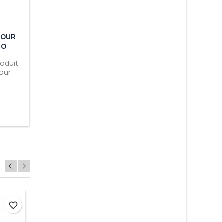
POUR
POMPE À ESSENCE 170 L/H FACET
FILTRE À
RO
RED TOP RTW506
POUR BOI
oduit :
Marque : FACET État : Neuf Produit :
Marque 
our
Pompe à essence 170 l/h FACET Red
Filtre à
o
top RTW506
boit
Prix
194,00 €

Ajouter au panier


En stock
En cou
R
favorite_border
favorite_border