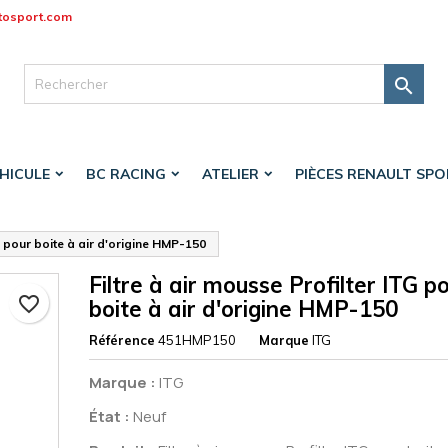
tosport.com
jouter à ma liste d'envies
réer une liste d'envies
onnexion

Créer une nouvelle liste
s devez être connecté pour ajouter des produits à votre liste d'envi
 de la liste d'envies
HICULE
BC RACING
ATELIER
PIÈCES RENAULT SP
Annuler
Connexio
Annuler
Créer une liste d'envie
TG pour boite à air d'origine HMP-150
Filtre à air mousse Profilter ITG p
favorite_border
boite à air d'origine HMP-150
Référence
451HMP150
Marque
ITG
Marque :
ITG
État :
Neuf