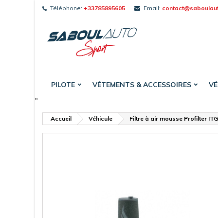
Téléphone:
+33785895605
Email:
contact@saboulau
A
C
C
add_circle_outline
Vou
Nom
PILOTE
VÊTEMENTS & ACCESSOIRES
VÉ
"
Accueil
Véhicule
Filtre à air mousse Profilter I