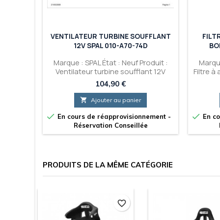
VENTILATEUR TURBINE SOUFFLANT
FILT
12V SPAL 010-A70-74D
BOI
Marque : SPAL État : Neuf Produit :
Marque
Ventilateur turbine soufflant 12V
Filtre à
SPAL 010-A70-74D
Prix
104,90 €

Ajouter au panier


En cours de réapprovisionnement -
En co
Réservation Conseillée
PRODUITS DE LA MÊME CATÉGORIE
favorite_border
favorite_border