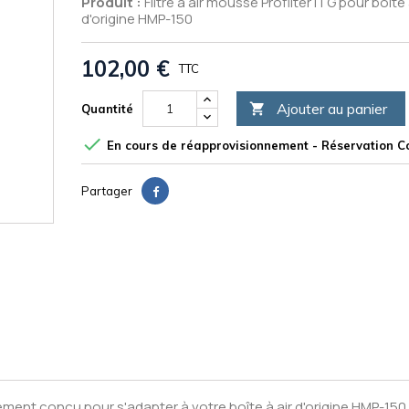
Produit :
Filtre à air mousse Profilter ITG pour boite 
d'origine HMP-150
102,00 €
TTC
Ajouter au panier

Quantité

En cours de réapprovisionnement - Réservation Co
Partager
lement conçu pour s'adapter à votre boîte à air d'origine HMP-150. 