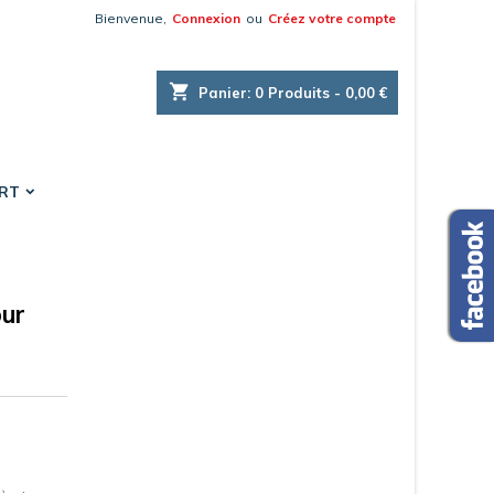
Bienvenue,
Connexion
ou
Créez votre compte
×
×
×
shopping_cart
Panier:
0
Produits - 0,00 €
es.
ORT
n
s
our