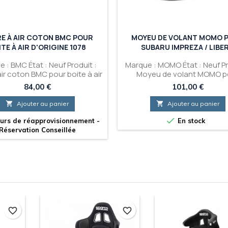
RE À AIR COTON BMC POUR
MOYEU DE VOLANT MOMO 
TE À AIR D'ORIGINE 1078
SUBARU IMPREZA / LIBE
 : BMC État : Neuf Produit :
Marque : MOMO État : Neuf Pr
 air coton BMC pour boite à air
Moyeu de volant MOMO p
d'origine 1078
SUBARU Impreza / Liber
Prix
Prix
84,00 €
101,00 €

Ajouter au panier

Ajouter au panier

urs de réapprovisionnement -
En stock
Réservation Conseillée
favorite_border
favorite_border