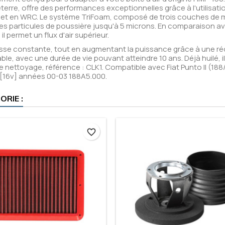
rre, offre des performances exceptionnelles grâce à l'utilisati
1 et en WRC. Le système TriFoam, composé de trois couches de
les particules de poussière jusqu'à 5 microns. En comparaison av
l permet un flux d'air supérieur.
sse constante, tout en augmentant la puissance grâce à une r
sable, avec une durée de vie pouvant atteindre 10 ans. Déjà huilé, il
de nettoyage, référence : CLK1. Compatible avec Fiat Punto II (188/
2 [16v] années 00-03 188A5.000.
RIE :
favorite_border