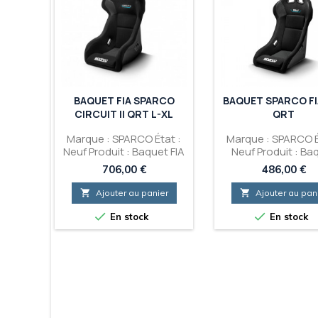
HAMP-
BAQUET FIA SPARCO
BAQUET SPARCO FI
CIRCUIT II QRT L-XL
QRT
 Neuf
Marque : SPARCO État :
Marque : SPARCO É
A OMP
Neuf Produit : Baquet FIA
Neuf Produit : Ba
SPARCO Circuit II QRT
SPARCO FIA Rev 
Prix
Prix
706,00 €
486,00 €
L/XL
er

Ajouter au panier

Ajouter au pan


En stock
En stock