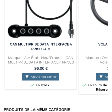
CAN MULTIPRISE DATA INTERFACE 4
VOLANT
PRISES AIM
Marque : AIM État : Neuf Produit : CAN
Marque : OMP Ét
MULTIPRISE DATA INTERFACE 4 PRISES
Volant
AIM
Prix
Pri
96,00 €
19

Ajouter au panier

Ajou


En stock
En cours de ré
Réservati
PRODUITS DE LA MÊME CATÉGORIE