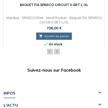
BAQUET FIA SPARCO CIRCUIT II QRT L-XL
Marque : SPARCO État : Neuf Produit : Baquet FIA SPARCO
Circuit II QRT L/XL
Prix
706,00 €

Ajouter au panier

En stock
Suivez-nous sur Facebook

INFOS

L'ACTU