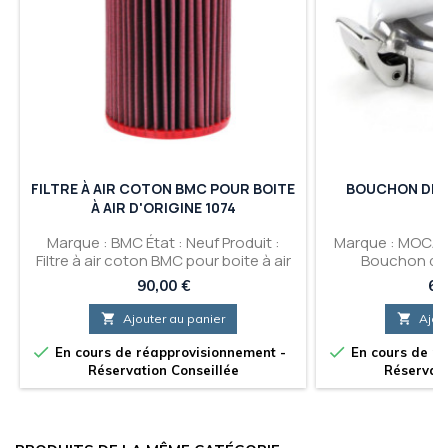
FILTRE À AIR COTON BMC POUR BOITE
BOUCHON DE 
À AIR D'ORIGINE 1074
Marque : BMC État : Neuf Produit :
Marque : MOCAL É
Filtre à air coton BMC pour boite à air
Bouchon de 
d'origine 1074
Prix
Pri
90,00 €
60

Ajouter au panier

Ajou


En cours de réapprovisionnement -
En cours de ré
Réservation Conseillée
Réservati