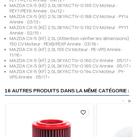
MAZDA CX-5 (KE) 2,0L SKYACTIV-G 165 CV Moteur :
PEY7/PEY6 Année : 04/12>
MAZDA CX-5 (KE) 2,5L SKYACTIV-G 188 CV Moteur : PY14
Année : 03/13>
MAZDA CX-5 (KE) 2,5L SKYACTIV-G 192 CV Moteur : PYY1
Année : 02/15>
MAZDA CX-5 (KF) 2,0L (Attention vérifier les dimensions)
150 CV Moteur : PEXB/PEXP Année : 03/18>
MAZDA CX-5 (KF) 2,0L 155 CV Moteur : PE-VPS Année :
11/16>
MAZDA CX-5 (KF) 2,0L SKYACTIV-G 160 CV Année : 05/17>
MAZDA CX-5 (KF) 2,0L SKYACTIV-G 165 CV Année : 05/17>
MAZDA CX-5 (KF) 2,0L SKYACTIV-G 194 CV Moteur : PY-
VPS Année : 05/17>
16 AUTRES PRODUITS DANS LA MÊME CATÉGORIE :
<
>
favorite_border