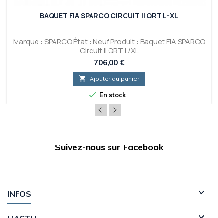
BAQUET FIA SPARCO CIRCUIT II QRT L-XL
Marque : SPARCO État : Neuf Produit : Baquet FIA SPARCO
Circuit II QRT L/XL
Prix
706,00 €

Ajouter au panier

En stock
Suivez-nous sur Facebook

INFOS

L'ACTU