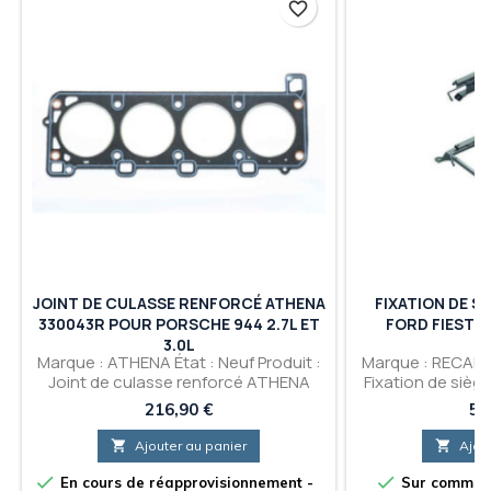
favorite_border
JOINT DE CULASSE RENFORCÉ ATHENA
FIXATION DE S
330043R POUR PORSCHE 944 2.7L ET
FORD FIESTA
3.0L
Marque : ATHENA État : Neuf Produit :
Marque : RECARO 
Joint de culasse renforcé ATHENA
Fixation de siè
330043R pour Porsche 944 2.7L et 3.0L
Fiesta 05/2
Prix
Pri
216,90 €
51

Ajouter au panier

Ajou


En cours de réapprovisionnement -
Sur command