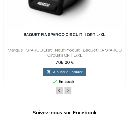
BAQUET FIA SPARCO CIRCUIT II QRT L-XL
Marque : SPARCO État : Neuf Produit : Baquet FIA SPARCO
Circuit II QRT L/XL
Prix
706,00 €

Ajouter au panier

En stock
Suivez-nous sur Facebook