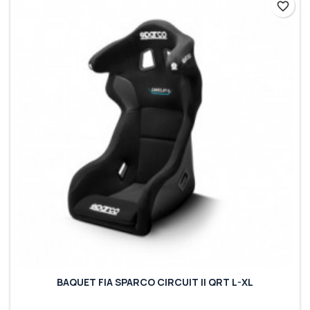
favorite_border
BAQUET FIA SPARCO CIRCUIT II QRT L-XL