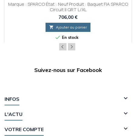
Marque : SPARCO État : Neuf Produit : Baquet FIA SPARCO
Circuit II QRT L/XL
Prix
706,00 €

Ajouter au panier

En stock
Suivez-nous sur Facebook

INFOS

L'ACTU

VOTRE COMPTE