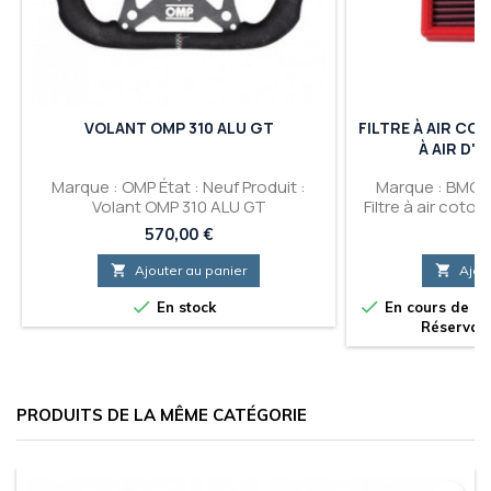
VOLANT OMP 310 ALU GT
FILTRE À AIR CO
À AIR D'O
Marque : OMP État : Neuf Produit :
Marque : BMC Ét
Volant OMP 310 ALU GT
Filtre à air coto
d'orig
Prix
Pr
570,00 €
73

Ajouter au panier

Ajou


En stock
En cours de ré
Réservati
PRODUITS DE LA MÊME CATÉGORIE