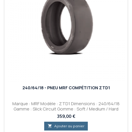
240/64/18 - PNEU MRF COMPÉTITION ZTD1
Marque : MRF Modèle : ZTD1 Dimensions : 240/64/18
Gamme : Slick Circuit Gomme : Soft / Medium / Hard
Prix
359,00 €

Ajouter au panier