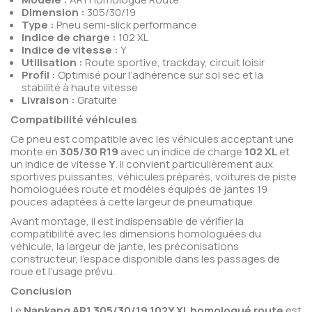
Dimension :
305/30/19
Type :
Pneu semi-slick performance
Indice de charge :
102 XL
Indice de vitesse :
Y
Utilisation :
Route sportive, trackday, circuit loisir
Profil :
Optimisé pour l’adhérence sur sol sec et la
stabilité à haute vitesse
Livraison :
Gratuite
Compatibilité véhicules
Ce pneu est compatible avec les véhicules acceptant une
monte en
305/30 R19
avec un indice de charge
102 XL
et
un indice de vitesse
Y
. Il convient particulièrement aux
sportives puissantes, véhicules préparés, voitures de piste
homologuées route et modèles équipés de jantes 19
pouces adaptées à cette largeur de pneumatique.
Avant montage, il est indispensable de vérifier la
compatibilité avec les dimensions homologuées du
véhicule, la largeur de jante, les préconisations
constructeur, l’espace disponible dans les passages de
roue et l’usage prévu.
Conclusion
Le
Nankang AR1 305/30/19 102Y XL homologué route
est