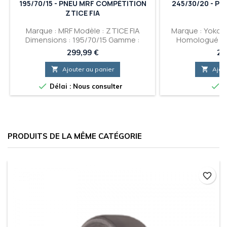
195/70/15 - PNEU MRF COMPÉTITION
245/30/20 - P
ZTICE FIA
Marque : MRF Modèle : ZTICE FIA
Marque : Yokoh
Dimensions : 195/70/15 Gamme :
Homologué Ro
Rallye Glace Gomme : Super Soft
245/30/20 Ga
Prix
Pri
299,99 €
23

Ajouter au panier

Ajou


Délai : Nous consulter
E
PRODUITS DE LA MÊME CATÉGORIE
favorite_border