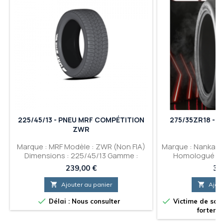
225/45/13 - PNEU MRF COMPÉTITION
275/35ZR18 - 
ZWR
Marque : MRF Modèle : ZWR (Non FIA)
Marque : Nankang
Dimensions : 225/45/13 Gamme :
Homologué Ro
Rallye Asphalte Pluie Gomme : W6
275/35/18 Ga
Prix
Pri
239,00 €
36
Pluie
Livraiso

Ajouter au panier

Ajou


Délai : Nous consulter
Victime de son 
forteme