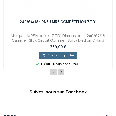
240/64/18 - PNEU MRF COMPÉTITION ZTD1
Marque : MRF Modèle : ZTD1 Dimensions : 240/64/18
Gamme : Slick Circuit Gomme : Soft / Medium / Hard
Prix
359,00 €

Ajouter au panier

Délai : Nous consulter
Suivez-nous sur Facebook