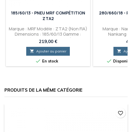
185/60/13 - PNEU MRF COMPÉTITION
280/660/18 - P
ZTA2
Marque : MRF Modèle : ZTA2 (Non FIA)
Marque : Nank
Dimensions : 185/60/13 Gamme :
Nankang SL-
Rallye Asphalte Gomme : W3 (Gomme
280/660/18 Ga
Prix
Pri
219,00 €
43
plus tendre que le SS) /Super Soft /
Livraiso
Soft / Medium

Ajouter au panier

Ajou


En stock
Disponible
PRODUITS DE LA MÊME CATÉGORIE
favorite_border