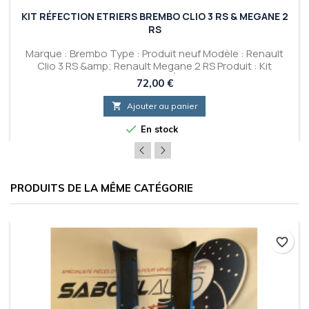
KIT RÉFECTION ETRIERS BREMBO CLIO 3 RS & MEGANE 2
RS
Marque : Brembo Type : Produit neuf Modèle : Renault
Clio 3 RS &amp; Renault Megane 2 RS Produit : Kit
réfection Joints pour Étriers Brembo
Prix
72,00 €

Ajouter au panier

En stock
PRODUITS DE LA MÊME CATÉGORIE
favorite_border