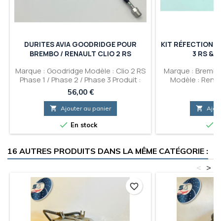
DURITES AVIA GOODRIDGE POUR
KIT RÉFECTION E
BREMBO / RENAULT CLIO 2 RS
3 RS & 
Marque : Goodridge Modèle : Clio 2 RS
Marque : Brembo
Phase 1 / Phase 2 / Phase 3 Produit :
Modèle : Renau
Durites de Frein Avia de marque
Renault Megane
Prix
Pr
56,00 €
72
Goodridge pour montage sur Renault
réfection Joints
Clio 2 RS équipée des étriers Brembo

Ajouter au panier

Ajou
de Renault Clio 3 RS &amp; Renault
Megane 2 RS


En stock
E
16 AUTRES PRODUITS DANS LA MÊME CATÉGORIE :
<
>
favorite_border