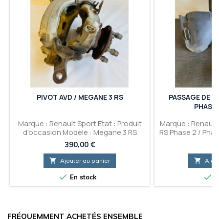
PIVOT AVD / MEGANE 3 RS
PASSAGE DE RO
PHASE 2
Marque : Renault Sport Etat : Produit
Marque : Renault 
d'occasion Modèle : Megane 3 RS
RS Phase 2 / Phas
Produit : Pivot AVD
de roue AV
Prix
Pr
390,00 €
99

Ajouter au panier

Ajou


En stock
E
FRÉQUEMMENT ACHETÉS ENSEMBLE