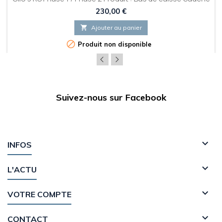
et Droit
Prix
230,00 €

Ajouter au panier

Produit non disponible
Suivez-nous sur Facebook

INFOS

L'ACTU

VOTRE COMPTE

CONTACT