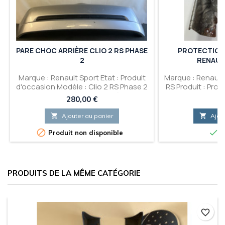
PARE CHOC ARRIÈRE CLIO 2 RS PHASE
PROTECTION
2
RENAULT
Marque : Renault Sport Etat : Produit
Marque : Renault 
d'occasion Modèle : Clio 2 RS Phase 2
RS Produit : Pro
Produit : Pare choc Arrière
Prix
Pr
280,00 €
25

Ajouter au panier

Ajou


Produit non disponible
E
PRODUITS DE LA MÊME CATÉGORIE
favorite_border