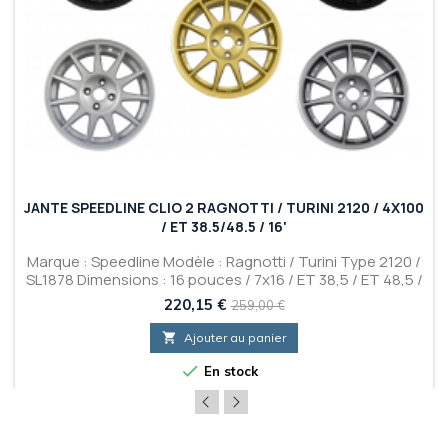
JANTE SPEEDLINE CLIO 2 RAGNOTTI / TURINI 2120 / 4X100
/ ET 38.5/48.5 / 16'
Marque : Speedline Modèle : Ragnotti / Turini Type 2120 /
SL1878 Dimensions : 16 pouces / 7x16 / ET 38,5 / ET 48,5 /
4x100 Couleurs : White-Blanc / Anthracite / Silver-Argent
Prix
Prix
220,15 €
259,00 €
/ Gold-Or / Black-Noir Mat / Black-Noir Brillant
de

Ajouter au panier
base

En stock