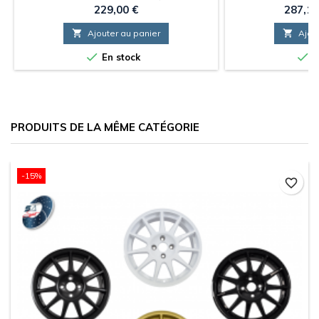
6,5x15 ET50 / 4x100 / Alésage :
Noire 
Prix
Prix
229,00 €
287,10
60.15mm Couleurs : Noire Mat

Ajouter au panier

Ajou


En stock
E
PRODUITS DE LA MÊME CATÉGORIE
-15%
favorite_border