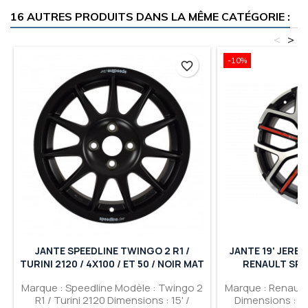
16 AUTRES PRODUITS DANS LA MÊME CATÉGORIE :
<
>
-10%
favorite_border
JANTE SPEEDLINE TWINGO 2 R1 /
JANTE 19' JEREZ
TURINI 2120 / 4X100 / ET 50 / NOIR MAT
RENAULT SPO
Marque : Speedline Modèle : Twingo 2
Marque : Renault
R1 / Turini 2120 Dimensions : 15' /
Dimensions : Ja