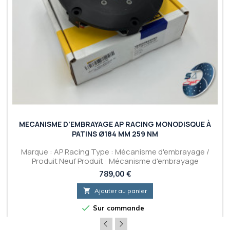
MECANISME D’EMBRAYAGE AP RACING MONODISQUE À
PATINS Ø184 MM 259 NM
Marque : AP Racing Type : Mécanisme d'embrayage /
Produit Neuf Produit : Mécanisme d'embrayage
monodisque à patins diamètre 184 mm - 259 Nm
Prix
789,00 €

Ajouter au panier

Sur commande