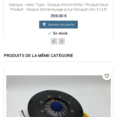
Marque : Helix Type : Disque Amorti fritté / Produit Neuf
Produit : Disque d'embrayage pour Renault Clio 3 CUP
(Avec SADEV)
Prix
359,00 €

Ajouter au panier

En stock
PRODUITS DE LA MÊME CATÉGORIE
favorite_border