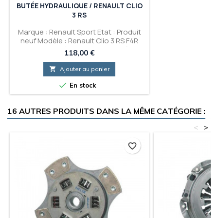
BUTÉE HYDRAULIQUE / RENAULT CLIO
3 RS
Marque : Renault Sport Etat : Produit
neuf Modèle : Renault Clio 3 RS F4R
Produit : Butée Hydraulique - Pièce
Prix
118,00 €
d'origine

Ajouter au panier

En stock
16 AUTRES PRODUITS DANS LA MÊME CATÉGORIE :
<
>
favorite_border