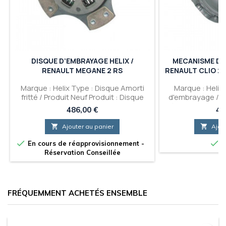
DISQUE D’EMBRAYAGE HELIX /
MECANISME D’E
RENAULT MEGANE 2 RS
RENAULT CLIO 2 
Marque : Helix Type : Disque Amorti
Marque : Helix
fritté / Produit Neuf Produit : Disque
d'embrayage / Pr
d'embrayage pour Megane 2 RS / 225
Mécanisme d'emb
Prix
Pri
486,00 €
44
Clio 2 CUP (Av

Ajouter au panier

Ajou


En cours de réapprovisionnement -
E
Réservation Conseillée
FRÉQUEMMENT ACHETÉS ENSEMBLE