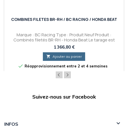
COMBINES FILETES BR-RH / BC RACING / HONDA BEAT
Marque : BC Racing Type : Produit Neuf Produit :
Combinés filetés BR-RH - Honda Beat Le tarage est
toujours exprimé de cette manière : Avant / Arrière.
Prix
1 366,80 €

Ajouter au panier

Réapprovisionnement entre 2 et 4 semaines
Suivez-nous sur Facebook

INFOS