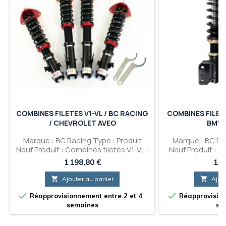
COMBINES FILETES V1-VL / BC RACING
COMBINES FILETE
/ CHEVROLET AVEO
BMW 
Marque : BC Racing Type : Produit
Marque : BC Ra
Neuf Produit : Combinés filetés V1-VL -
Neuf Produit : C
Chevrolet Aveo Le tarage est toujours
BC Racing - BMW 
Prix
Pri
1 198,80 €
1 5
exprimé de cette manière : Avant /
toujours exprim
Arrière.
Avant

Ajouter au panier

Ajou


Réapprovisionnement entre 2 et 4
Réapprovision
semaines
se