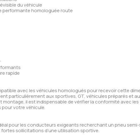
visible du véhicule
e performante homologuée route
r
rformants
re rapide
atible avec les véhicules homologués pour recevoir cette dim
nvient particulièrement aux sportives, GT, véhicules préparés et a
t montage, il est indispensable de vérifier la conformité avec les
 pour votre véhicule.
déal pour les conducteurs exigeants recherchant un pneu semi-s
rtes sollicitations d’une utilisation sportive.