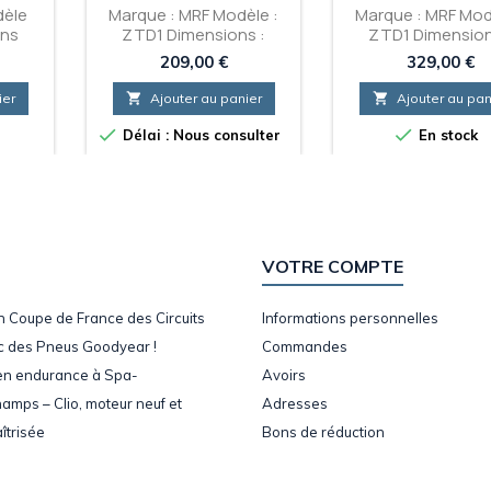
dèle
Marque : MRF Modèle :
Marque : MRF Mod
ons
ZTD1 Dimensions :
ZTD1 Dimension
 Slick
185/60/13 Gamme : Slick
235/620/17 Gam
Prix
Prix
209,00 €
329,00 €
oft /
Circuit Gomme : Soft /
Slick Circuit Gom
d
Medium / Hard
Soft / Medium / 
ier

Ajouter au panier

Ajouter au pan


Délai : Nous consulter
En stock
VOTRE COMPTE
en Coupe de France des Circuits
Informations personnelles
c des Pneus Goodyear !
Commandes
en endurance à Spa-
Avoirs
amps – Clio, moteur neuf et
Adresses
îtrisée
Bons de réduction