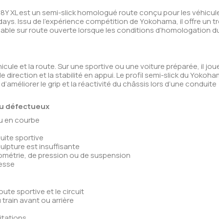
Y XL est un semi-slick homologué route conçu pour les véhicul
k days. Issu de l’expérience compétition de Yokohama, il offre un t
isable sur route ouverte lorsque les conditions d’homologation d
icule et la route. Sur une sportive ou une voiture préparée, il jou
 de direction et la stabilité en appui. Le profil semi-slick du Yoko
d’améliorer le grip et la réactivité du châssis lors d’une conduite
u défectueux
ou en courbe
ite sportive
ulpture est insuffisante
éométrie, de pression ou de suspension
tesse
te sportive et le circuit
 train avant ou arrière
citations