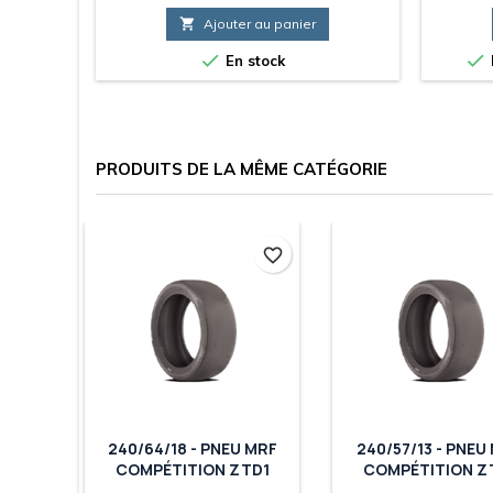

Ajouter au panier


En stock
PRODUITS DE LA MÊME CATÉGORIE
favorite_border
favorite_border
EU
240/64/18 - PNEU MRF
240/57/13 - PNEU
2
COMPÉTITION ZTD1
COMPÉTITION Z