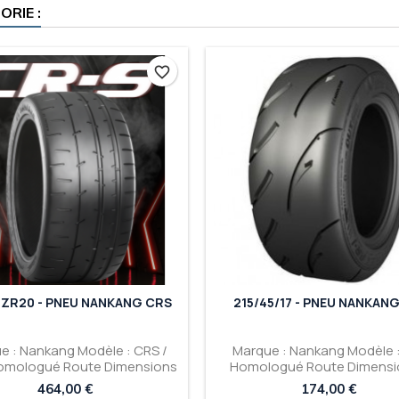
RIE :
favorite_border
0ZR20 - PNEU NANKANG CRS
215/45/17 - PNEU NANKANG
e : Nankang Modèle : CRS /
Marque : Nankang Modèle :
omologué Route Dimensions
Homologué Route Dimensi
5/30/20 Gamme : Semi Slick
215/45/17 Gamme : Semi S
Prix
Prix
464,00 €
174,00 €
Livraison : Gratuite
Livraison : Gratuite