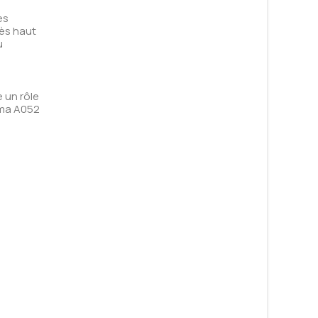
es
rès haut
u
e un rôle
hama A052