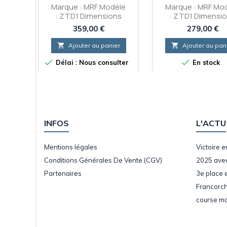
ama
Marque : MRF Modèle
Marque : MRF Mo
: ZTD1 Dimensions
: ZTD1 Dimensi
te
: 240/64/18 Gamme
: 240/57/13 Gamme :
Prix
Prix
359,00 €
279,00 €
35/18
: Slick Circuit Gomme
Circuit Gomme : S
ick
: Soft / Medium / Hard
Medium / Har
er

Ajouter au panier

Ajouter au pan


Délai : Nous consulter
En stock
INFOS
L'ACTU
Mentions légales
Victoire 
Conditions Générales De Vente (CGV)
2025 ave
Partenaires
3e place 
Francorch
course ma