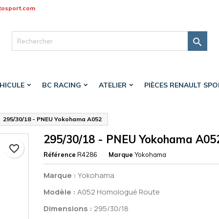
tosport.com
jouter à ma liste d'envies
réer une liste d'envies
onnexion

Créer une nouvelle liste
s devez être connecté pour ajouter des produits à votre liste d'envi
 de la liste d'envies
HICULE
BC RACING
ATELIER
PIÈCES RENAULT SP
Annuler
Connexio
Annuler
Créer une liste d'envie
295/30/18 - PNEU Yokohama A052
295/30/18 - PNEU Yokohama A05
favorite_border
Référence
R4286
Marque
Yokohama
Marque :
Yokohama
Modèle :
A052 Homologué Route
Dimensions :
295/30/18