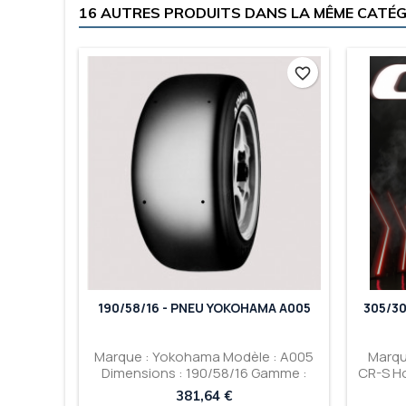
16 AUTRES PRODUITS DANS LA MÊME CATÉGO
favorite_border
190/58/16 - PNEU YOKOHAMA A005
305/3
Marque : Yokohama Modèle : A005
Marqu
Dimensions : 190/58/16 Gamme :
CR-S H
Slick Circuit Gomme : Dur / Medium
: 30
Prix
381,64 €