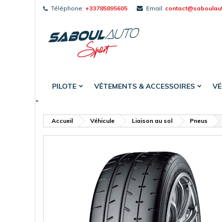
Téléphone:
+33785895605
Email:
contact@saboulau
A
C
C
add_circle_outline
Vou
Nom
PILOTE
VÊTEMENTS & ACCESSOIRES
VÉ
"
Accueil
Véhicule
Liaison au sol
Pneus