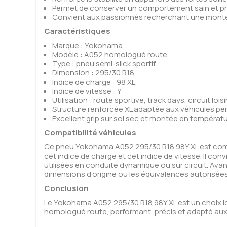
Permet de conserver un comportement sain et pré
Convient aux passionnés recherchant une mont
Caractéristiques
Marque : Yokohama
Modèle : A052 homologué route
Type : pneu semi-slick sportif
Dimension : 295/30 R18
Indice de charge : 98 XL
Indice de vitesse : Y
Utilisation : route sportive, track days, circuit loisi
Structure renforcée XL adaptée aux véhicules pe
Excellent grip sur sol sec et montée en températu
Compatibilité véhicules
Ce pneu Yokohama A052 295/30 R18 98Y XL est comp
cet indice de charge et cet indice de vitesse. Il co
utilisées en conduite dynamique ou sur circuit. Avan
dimensions d’origine ou les équivalences autorisées
Conclusion
Le Yokohama A052 295/30 R18 98Y XL est un choix i
homologué route, performant, précis et adapté aux fo