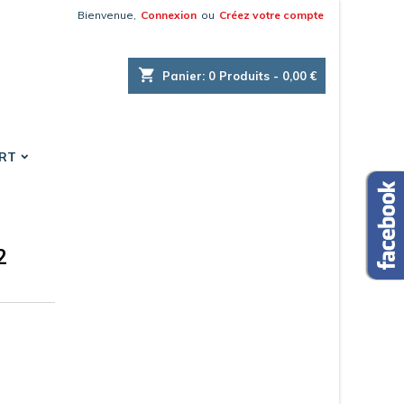
Bienvenue,
Connexion
ou
Créez votre compte
×
×
×
shopping_cart
Panier:
0
Produits - 0,00 €
es.
ORT
n
s
2