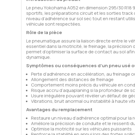
Le pneu Yokohama A052 en dimension 295/30 R18 98
sportifs, les préparations circuit et les sorties trac
niveau d’adhérence sur sol sec tout en restant util
véhicule sont respectées.
Rôle de la pièce
Le pneumatique assure la liaison directe entre le véh
essentiel dans la motricité, le freinage, la précision
permet d’optimiser la surface de contact au sol afin 
dynamique.
Symptômes ou conséquences d’un pneu usé o
Perte d’adhérence en accélération, au freinage 
Allongement des distances de freinage
Comportement moins précis du véhicule en condu
Risque accru d’aquaplaning si la profondeur de sc
Usure irrégulière pouvant révéler un défaut de g
Vibrations, bruit anormal ou instabilité à haute vi
Avantages du remplacement
Restaure un niveau d’adhérence optimal pour la rou
Améliore la précision de conduite et le ressenti du
Optimise la motricité sur les véhicules puissants
Renforce la stabilité en appui lors des fortes solli