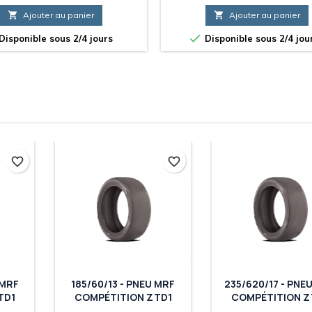

Ajouter au panier

Ajouter au panier

Disponible sous 2/4 jours
Disponible sous 2/4 jou
favorite_border
favorite_border
 MRF
185/60/13 - PNEU MRF
235/620/17 - PNE
TD1
COMPÉTITION ZTD1
COMPÉTITION Z