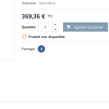
Gamme :
Semi Slick
369,36 €
TTC
Ajouter au panier

Quantité

Produit non disponible
Partager